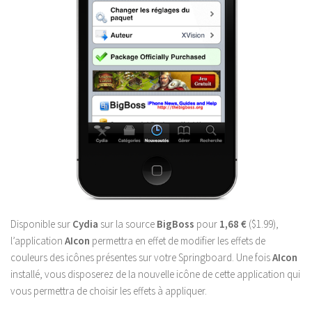
Disponible sur
Cydia
sur la source
BigBoss
pour
1,68 €
($1.99),
l’application
AIcon
permettra en effet de modifier les effets de
couleurs des icônes présentes sur votre Springboard. Une fois
AIcon
installé, vous disposerez de la nouvelle icône de cette application qui
vous permettra de choisir les effets à appliquer.