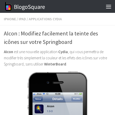
Skip to content
IPHONE
/
IPAD
/
APPLICATIONS CYDIA
AIcon : Modifiez facilement la teinte des
icônes sur votre Springboard
AIcon
est une nouvelle application
Cydia
, qui vous permettra de
modifier très simplement la couleur et les effets des icônes sur votre
Springboard, sans utiliser
WinterBoard
.