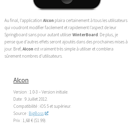
Au final, l’application
AIcon
plaira certainement à tous les utilisateurs
qui voudront modifier facilement et rapidement l’aspect de leur
Springboard sans pour autant utiliser
WinterBoard
. De plus, je
pense que d’autres effets seront ajoutés dans des prochaines mises à
jour. Bref,
AIcon
est vraiment très simple à utiliser et comblera
sûrement nombres d’utilisateurs.
AIcon
Version :
1.0-3 – Version initiale.
Date :
9 Juillet 2012.
Compatibilité :
iOS 5 et supérieur.
Source :
BigBoss
.
Prix :
1,68 € ($1.99).