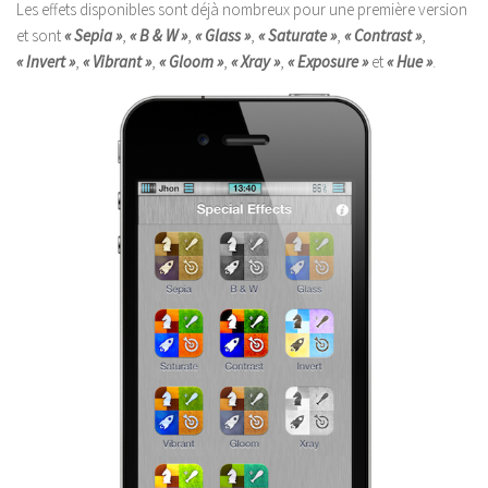
Les effets disponibles sont déjà nombreux pour une première version
et sont
« Sepia »
,
« B & W »
,
« Glass »
,
« Saturate »
,
« Contrast »
,
« Invert »
,
« Vibrant »
,
« Gloom »
,
« Xray »
,
« Exposure »
et
« Hue »
.