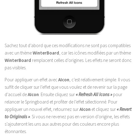
Sachez tout d’abord que ces modifications ne sont pas compatibles
avec un thème
WinterBoard
, car les icônes modifiées par un thème
WinterBoard
remplacent celles d’origines. Les effets ne seront donc
pas visibles.
Pour appliquer un effet avec
AIcon
, c’est relativement simple. Il vous
suffit de cliquer sur l’effet que vous voulez et de revenir sur la page
d’accueil de
AIcon
. Ensuite cliquez sur
« Refresh All Icons »
pour
relancer le Springboard et profiter de l’effet sélectionné. Pour
appliquer un nouvel effet, retournez sur
AIcon
et cliquez sur
« Revert
to Originals »
. Si vous ne revenez pas en version d’origine, les effets
s’ajouteront les uns aux autres pour des couleurs encore plus
étonnantes.