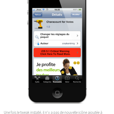
Une fois le tweak installé, il n’y a pas de nouvelle icône ajoutée à