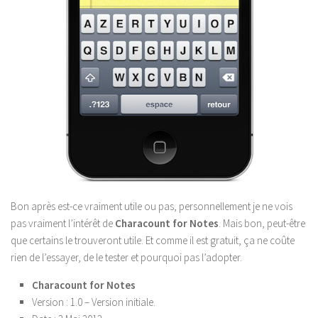
Bon après est-ce vraiment utile ou pas, personnellement je ne vois
pas vraiment l’intérêt de
Characount for Notes
. Mais bon, peut-être
que certains le trouveront utile. Et comme il est gratuit, ça ne coûte
rien de l’essayer, de le tester et pourquoi pas l’adopter.
Characount for Notes
Version :
1.0 – Version initiale.