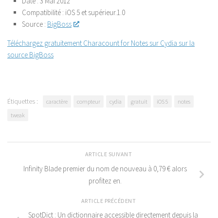
Date :
3 Mai 2012
Compatibilité : iOS 5 et supérieur.
1.0
Source :
BigBoss
Téléchargez gratuitement Characount for Notes sur Cydia sur la
source BigBoss
Étiquettes :
caractère
compteur
cydia
gratuit
iOS 5
notes
tweak
ARTICLE SUIVANT
Infinity Blade premier du nom de nouveau à 0,79 € alors
profitez en.
ARTICLE PRÉCÉDENT
SpotDict : Un dictionnaire accessible directement depuis la