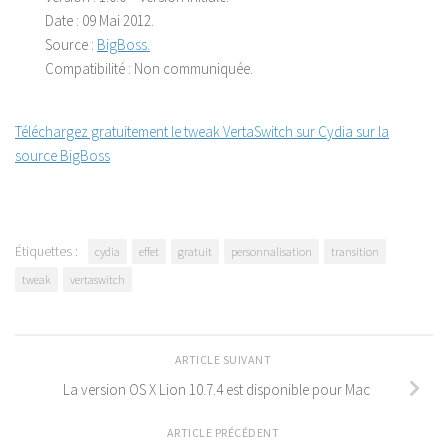
Date :
09 Mai 2012.
Source :
BigBoss.
Compatibilité :
Non communiquée.
Téléchargez gratuitement le tweak VertaSwitch sur Cydia sur la
source BigBoss
Étiquettes :
cydia
effet
gratuit
personnalisation
transition
tweak
vertaswitch
ARTICLE SUIVANT
La version OS X Lion 10.7.4 est disponible pour Mac
ARTICLE PRÉCÉDENT