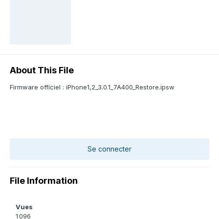
About This File
Firmware officiel : iPhone1,2_3.0.1_7A400_Restore.ipsw
Se connecter
File Information
Vues
1 096