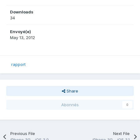
Downloads
34
Envoyé(e)
May 13, 2012
rapport
Share
Abonnés
0
Previous File
Next File
iPhone 3G - iOS 3.0
iPhone 3G - iOS 3.1