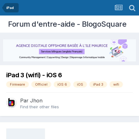
iPad
Forum d'entre-aide - BlogoSquare
iPad 3 (wifi) - iOS 6
Firmware
Officiel
iOS 6
iOS
iPad 3
wifi
Par
Jhon
Find their other files