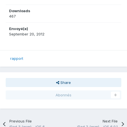
Downloads
467
Envoyé(e)
September 20, 2012
rapport
Share
Abonnés
0
Previous File
Next File
iPad 3 (gsm) - iOS 6
iPad 2 (gsm) - iOS 6.0.1