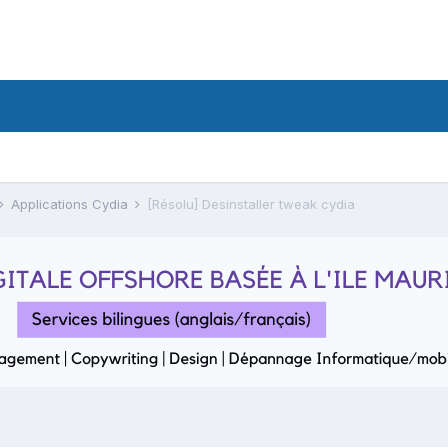
Applications Cydia
[Résolu] Desinstaller tweak cydia