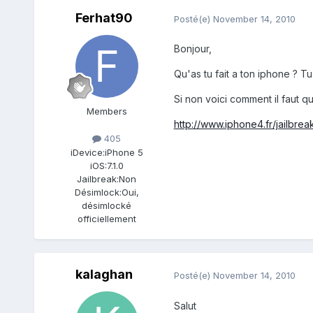
Ferhat90
Posté(e)
November 14, 2010
Bonjour,
Qu'as tu fait a ton iphone ? Tu
Si non voici comment il faut q
Members
http://www.iphone4.fr/jailbrea
405
iDevice:
iPhone 5
iOS:
7.1.0
Jailbreak:
Non
Désimlock:
Oui,
désimlocké
officiellement
kalaghan
Posté(e)
November 14, 2010
Salut