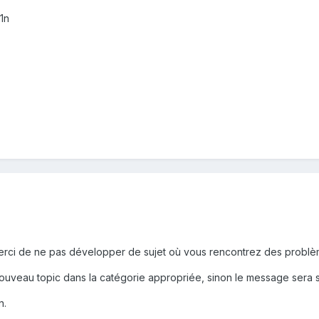
a1n
merci de ne pas développer de sujet où vous rencontrez des problè
ouveau topic dans la catégorie appropriée, sinon le message sera su
n.