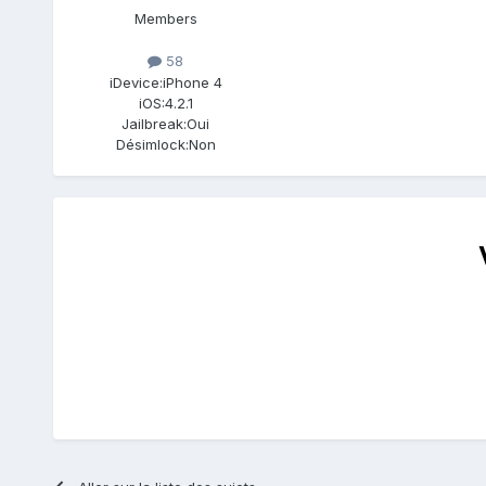
Members
58
iDevice:
iPhone 4
iOS:
4.2.1
Jailbreak:
Oui
Désimlock:
Non