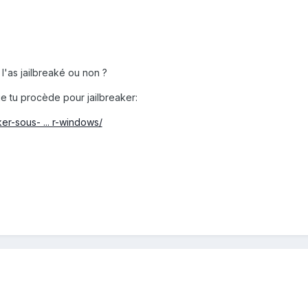
 l'as jailbreaké ou non ?
ue tu procède pour jailbreaker:
ker-sous- ... r-windows/