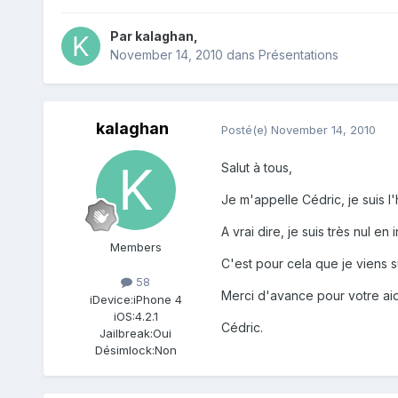
Par
kalaghan
,
November 14, 2010
dans
Présentations
kalaghan
Posté(e)
November 14, 2010
Salut à tous,
Je m'appelle Cédric, je suis l
A vrai dire, je suis très nul en
Members
C'est pour cela que je viens 
58
Merci d'avance pour votre aid
iDevice:
iPhone 4
iOS:
4.2.1
Cédric.
Jailbreak:
Oui
Désimlock:
Non