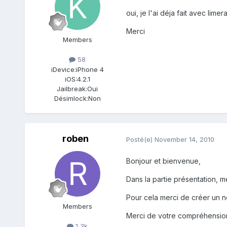
oui, je l'ai déja fait avec limer
Merci
Members
58
iDevice:
iPhone 4
iOS:
4.2.1
Jailbreak:
Oui
Désimlock:
Non
roben
Posté(e)
November 14, 2010
Bonjour et bienvenue,
Dans la partie présentation, 
Pour cela merci de créer un n
Members
Merci de votre compréhensio
1,3k