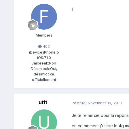
1
Members
405
iDevice:
iPhone 5
iOS:
7.1.0
Jailbreak:
Non
Désimlock:
Oui,
désimlocké
officiellement
utit
Posté(e)
November 19, 2010
Je te remercie pour la répons
en ce moment j'utilise le 4g m