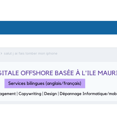
salut j ai fais tomber mon iphone