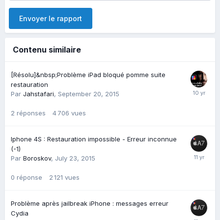
Envoyer le rapport
Contenu similaire
[Résolu]&nbsp;Problème iPad bloqué pomme suite
restauration
Par
Jahstafari
,
September 20, 2015
2
réponses
4 706
vues
Iphone 4S : Restauration impossible - Erreur inconnue
(-1)
Par
Boroskov
,
July 23, 2015
0
réponse
2 121
vues
Problème après jailbreak iPhone : messages erreur
Cydia