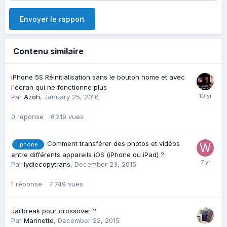
Envoyer le rapport
Contenu similaire
iPhone 5S Réinitialisation sans le bouton home et avec
l'écran qui ne fonctionne plus
Par
Azoh
,
January 25, 2016
0
réponse
6 219
vues
Comment transférer des photos et vidéos
iphone
entre différents appareils iOS (iPhone ou iPad) ?
Par
lydiecopytrans
,
December 23, 2015
1
réponse
7 749
vues
Jailbreak pour crossover ?
Par
Marinette
,
December 22, 2015