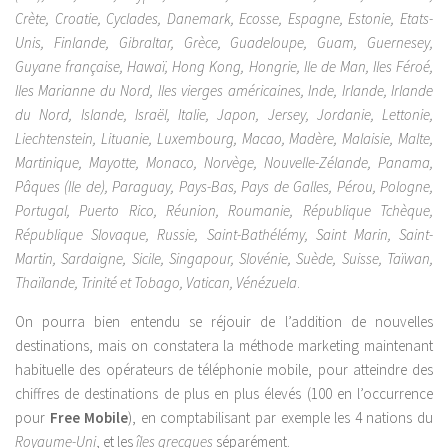
Crète, Croatie, Cyclades, Danemark, Ecosse, Espagne, Estonie, Etats-
Unis, Finlande, Gibraltar, Grèce, Guadeloupe, Guam, Guernesey,
Guyane française, Hawaï, Hong Kong, Hongrie, Ile de Man, Iles Féroé,
Iles Marianne du Nord, Iles vierges américaines, Inde, Irlande, Irlande
du Nord, Islande, Israël, Italie, Japon, Jersey, Jordanie, Lettonie,
Liechtenstein, Lituanie, Luxembourg, Macao, Madère, Malaisie, Malte,
Martinique, Mayotte, Monaco, Norvège, Nouvelle-Zélande, Panama,
Pâques (Ile de), Paraguay, Pays-Bas, Pays de Galles, Pérou, Pologne,
Portugal, Puerto Rico, Réunion, Roumanie, République Tchèque,
République Slovaque, Russie, Saint-Bathélémy, Saint Marin, Saint-
Martin, Sardaigne, Sicile, Singapour, Slovénie, Suède, Suisse, Taïwan,
Thaïlande, Trinité et Tobago, Vatican, Vénézuela
.
On pourra bien entendu se réjouir de l’addition de nouvelles
destinations, mais on constatera la méthode marketing maintenant
habituelle des opérateurs de téléphonie mobile, pour atteindre des
chiffres de destinations de plus en plus élevés (100 en l’occurrence
pour
Free Mobile
), en comptabilisant par exemple les 4 nations du
Royaume-Uni
, et les
îles grecques
séparément.