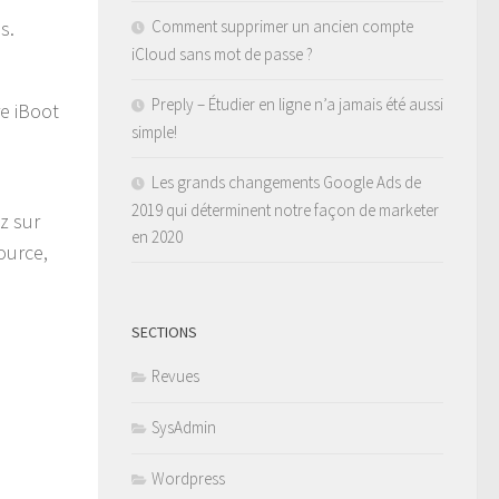
s.
Comment supprimer un ancien compte
iCloud sans mot de passe ?
Preply – Étudier en ligne n’a jamais été aussi
re iBoot
simple!
Les grands changements Google Ads de
2019 qui déterminent notre façon de marketer
z sur
en 2020
ource,
SECTIONS
Revues
SysAdmin
Wordpress