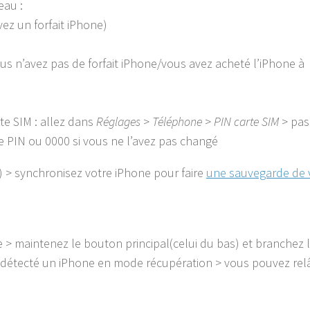
eau :
ez un forfait iPhone)
us n’avez pas de forfait iPhone/vous avez acheté l’iPhone à
te SIM : allez dans
Réglages
>
Téléphone
>
PIN carte SIM
> pas
de PIN ou 0000 si vous ne l’avez pas changé
) > synchronisez votre iPhone pour faire
une sauvegarde de 
e > maintenez le bouton principal(celui du bas) et branchez 
il a détecté un iPhone en mode récupération > vous pouvez rel