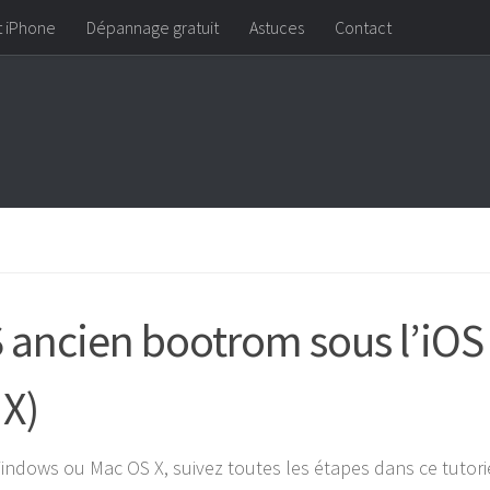
t iPhone
Dépannage gratuit
Astuces
Contact
S ancien bootrom sous l’iOS
X)
Windows ou Mac OS X, suivez toutes les étapes dans ce tutori