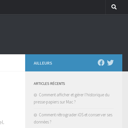
AILLEURS
ARTICLES RÉCENTS
Comment afficher et gérer l’historique du
presse-papiers sur Mac ?
Comment rétrograder iOS et conserver ses
el.
données ?