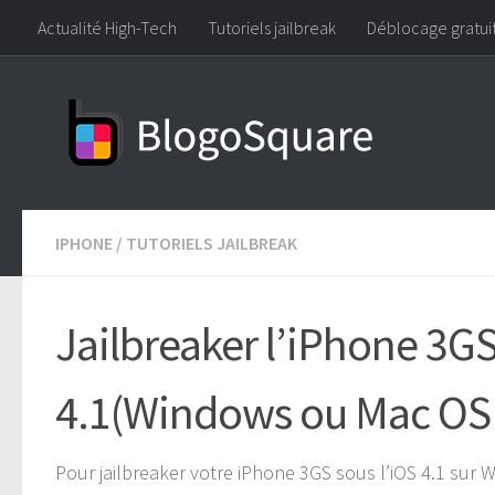
Actualité High-Tech
Tutoriels jailbreak
Déblocage gratui
Skip to content
IPHONE
/
TUTORIELS JAILBREAK
Jailbreaker l’iPhone 3G
4.1(Windows ou Mac OS 
Pour jailbreaker votre iPhone 3GS sous l’iOS 4.1 sur 