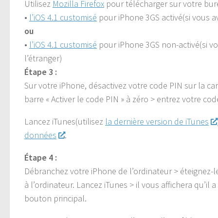
Utilisez
Mozilla Firefox
pour télécharger sur votre bur
•
l’iOS 4.1 customisé
pour iPhone 3GS activé(si vous av
ou
•
l’iOS 4.1 customisé
pour iPhone 3GS non-activé(si vo
l’étranger)
Étape 3 :
Sur votre iPhone, désactivez votre code PIN sur la car
barre « Activer le code PIN » à zéro > entrez votre co
Lancez iTunes(utilisez
la dernière version de iTunes
données
.
Étape 4 :
Débranchez votre iPhone de l’ordinateur > éteignez-l
à l’ordinateur. Lancez iTunes > il vous affichera qu’
bouton principal.