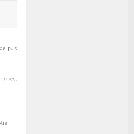
de, puis
erminée,
otre