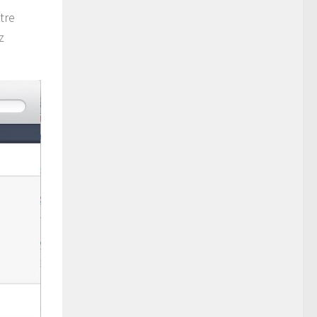
tre
z