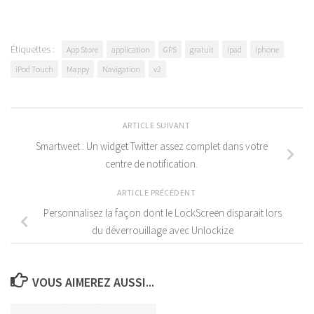
Étiquettes :
App Store
application
GPS
gratuit
ipad
iphone
iPod Touch
Mappy
Navigation
v2
ARTICLE SUIVANT
Smartweet : Un widget Twitter assez complet dans votre
centre de notification.
ARTICLE PRÉCÉDENT
Personnalisez la façon dont le LockScreen disparait lors
du déverrouillage avec Unlockize
VOUS AIMEREZ AUSSI...