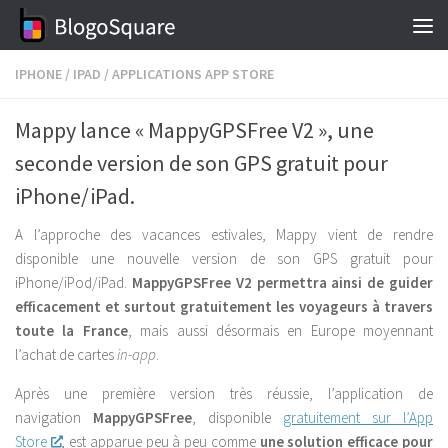
Skip to content
IPHONE
/
IPAD
/
APPLICATIONS APP STORE
Mappy lance « MappyGPSFree V2 », une
seconde version de son GPS gratuit pour
iPhone/iPad.
A l’approche des vacances estivales, Mappy vient de rendre
disponible une nouvelle version de son GPS gratuit pour
iPhone/iPod/iPad.
MappyGPSFree V2 permettra ainsi de guider
efficacement et surtout gratuitement les voyageurs à travers
toute la France
, mais aussi désormais en Europe moyennant
l’achat de cartes
in-app
.
Après une première version très réussie, l’application de
navigation
MappyGPSFree
, disponible
gratuitement sur l’App
Store
, est apparue peu à peu comme
une solution efficace pour