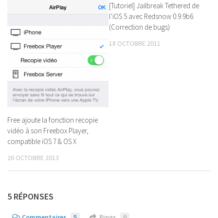
[Tutoriel] Jailbreak Tethered de
l’iOS 5 avec Redsnow 0.9.9b6
(Correction de bugs)
18 OCTOBRE 2011
Free ajoute la fonction recopie
vidéo à son Freebox Player,
compatible iOS 7 & OS X
26 OCTOBRE 2013
5 RÉPONSES
Commentaires
5
Pings
0