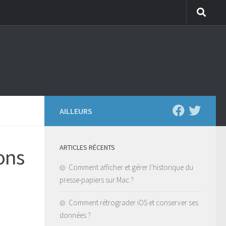
AILLEURS
ARTICLES RÉCENTS
ons
Comment afficher et gérer l’historique du
presse-papiers sur Mac ?
Comment rétrograder iOS et conserver ses
données ?