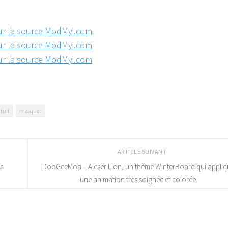
ur la source ModMyi.com
ur la source ModMyi.com
ur la source ModMyi.com
tuit
masquer
ARTICLE SUIVANT
s
DooGeeMoa – Aleser Lion, un thème WinterBoard qui appliq
une animation très soignée et colorée.