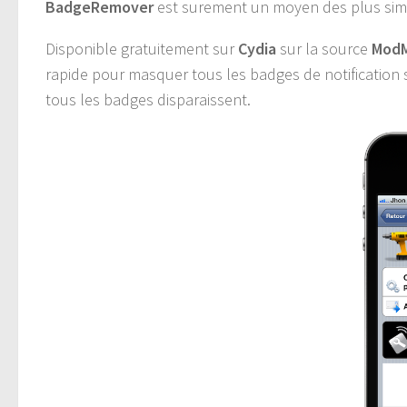
BadgeRemover
est surement un moyen des plus sim
Disponible gratuitement sur
Cydia
sur la source
ModM
rapide pour masquer tous les badges de notification s
tous les badges disparaissent.