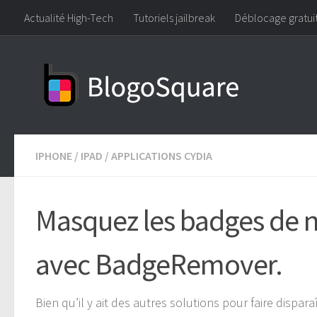
Actualité High-Tech
Tutoriels jailbreak
Déblocage gratui
Skip to content
IPHONE
/
IPAD
/
APPLICATIONS CYDIA
Masquez les badges de no
avec BadgeRemover.
Bien qu’il y ait des autres solutions pour faire dispar