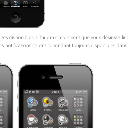
églages disponibles. Il faudra simplement que vous désinstallie
es notifications seront cependant toujours disponibles dans