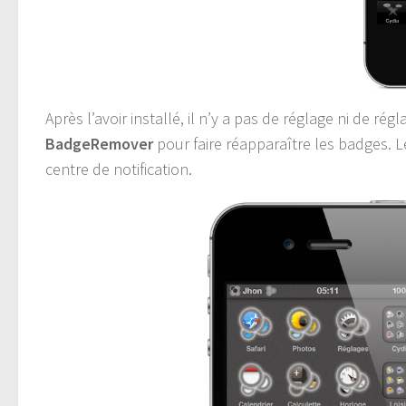
Après l’avoir installé, il n’y a pas de réglage ni de r
BadgeRemover
pour faire réapparaître les badges. L
centre de notification.