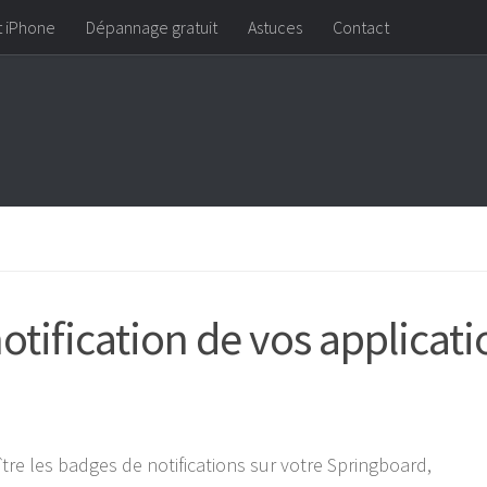
t iPhone
Dépannage gratuit
Astuces
Contact
tification de vos applicati
aître les badges de notifications sur votre Springboard,