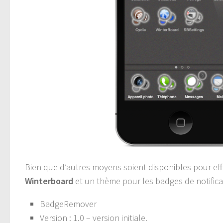
Bien que d’autres moyens soient disponibles pour ef
Winterboard
et un thème pour les badges de notificat
BadgeRemover
Version : 1.0 – version initiale.