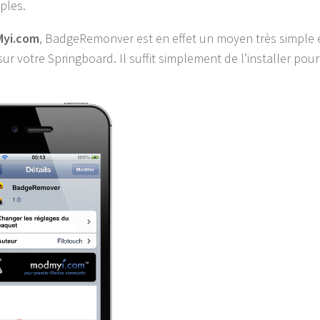
ples.
yi.com
, BadgeRemonver est en effet un moyen très simple e
ur votre Springboard. Il suffit simplement de l’installer pou