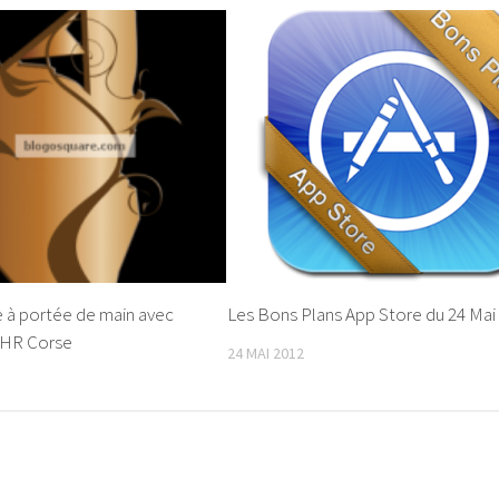
e à portée de main avec
Les Bons Plans App Store du 24 Mai
 CHR Corse
24 MAI 2012