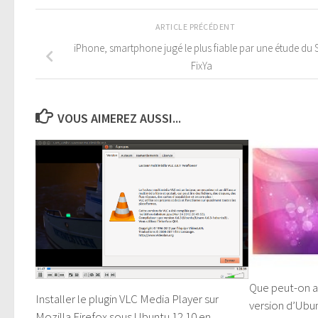
ARTICLE PRÉCÉDENT
iPhone, smartphone jugé le plus fiable par une étude du S
FixYa
VOUS AIMEREZ AUSSI...
Que peut-on a
Installer le plugin VLC Media Player sur
version d’Ubu
Mozilla Firefox sous Ubuntu 12.10 en