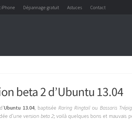
t iPhone
Dépannage gratuit
Astuces
Contact
sion beta 2 d’Ubuntu 13.04
d’
Ubuntu 13.04
, baptisée
Raring Ringtail
ou
Bassaris Trépi
cédée d’une version
beta 2
; voilà quelques bons et mauvais p