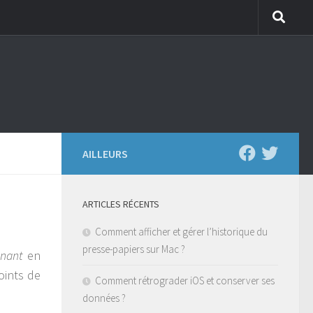
AILLEURS
ARTICLES RÉCENTS
Comment afficher et gérer l’historique du
presse-papiers sur Mac ?
gnant
en
oints de
Comment rétrograder iOS et conserver ses
données ?