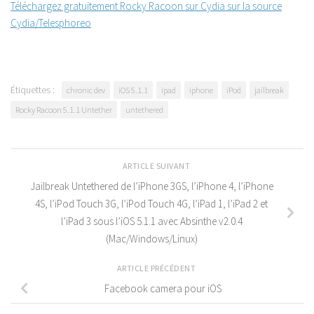
Téléchargez gratuitement Rocky Racoon sur Cydia sur la source
Cydia/Telesphoreo
Étiquettes :
chronic dev
iOS 5.1.1
ipad
iphone
iPod
jailbreak
Rocky Racoon 5.1.1 Untether
untethered
ARTICLE SUIVANT
Jailbreak Untethered de l’iPhone 3GS, l’iPhone 4, l’iPhone
4S, l’iPod Touch 3G, l’iPod Touch 4G, l’iPad 1, l’iPad 2 et
l’iPad 3 sous l’iOS 5.1.1 avec Absinthe v2.0.4
(Mac/Windows/Linux)
ARTICLE PRÉCÉDENT
Facebook camera pour iOS