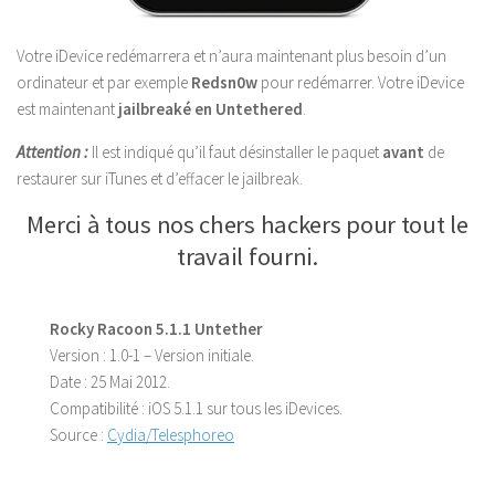
Votre iDevice redémarrera et n’aura maintenant plus besoin d’un
ordinateur et par exemple
Redsn0w
pour redémarrer. Votre iDevice
est maintenant
jailbreaké en Untethered
.
Attention :
Il est indiqué qu’il faut désinstaller le paquet
avant
de
restaurer sur iTunes et d’effacer le jailbreak.
Merci à tous nos chers hackers pour tout le
travail fourni.
Rocky Racoon 5.1.1 Untether
Version :
1.0-1 – Version initiale.
Date :
25 Mai 2012.
Compatibilité :
iOS 5.1.1 sur tous les iDevices.
Source :
Cydia/Telesphoreo