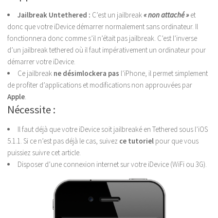
Jailbreak Untethered :
C’est un jailbreak
« non attaché »
et
donc que votre iDevice démarrer normalement sans ordinateur. Il
fonctionnera donc comme s’il n’était pas jailbreak. C’est l’inverse
d’un jailbreak tethered où il faut impérativement un ordinateur pour
démarrer votre iDevice.
Ce jailbreak
ne désimlockera pas
l’iPhone, il permet simplement
de profiter d’applications et modifications non approuvées par
Apple
.
Nécessite :
Il faut déjà que votre iDevice soit jailbreaké en Tethered sous l’iOS
5.1.1. Si ce n’est pas déjà le cas, suivez
ce tutoriel
pour que vous
puissiez suivre cet article.
Disposer d’une connexion internet sur votre iDevice (WiFi ou 3G).