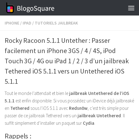
Skip to content
IPHONE
/
IPAD
/
TUTORIELS JAILBREAK
Rocky Racoon 5.1.1 Untether : Passer
facilement un iPhone 3GS / 4 / 4S, iPod
Touch 3G / 4G ou iPad 1 / 2 / 3 d’un jailbreak
Tethered iOS 5.1.1 vers un Untethered iOS
5.1.1
Tout le monde l’attendait et bien le
jailbreak Untethered de l’iOS
5.1.1
est enfin disponible. Si vous possédez un iDevice déjà jailbreaké
en
Tethered
sous l’iOS 5.1.1 avec
Redsn0w
, c’est très simple pour
passer de ce jailbreak Tethered vers un
jailbreak Untethered
. Il
suffit simplement d’installer un paquet sur
Cydia
.
Rappels :