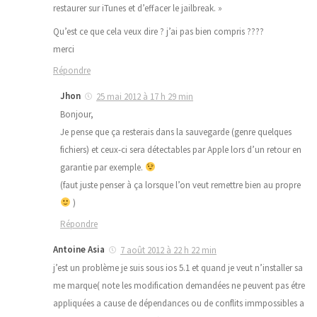
restaurer sur iTunes et d’effacer le jailbreak. »
Qu’est ce que cela veux dire ? j’ai pas bien compris ????
merci
Répondre
Jhon
25 mai 2012 à 17 h 29 min
Bonjour,
Je pense que ça resterais dans la sauvegarde (genre quelques
fichiers) et ceux-ci sera détectables par Apple lors d’un retour en
garantie par exemple.
(faut juste penser à ça lorsque l’on veut remettre bien au propre
)
Répondre
Antoine Asia
7 août 2012 à 22 h 22 min
j’est un problème je suis sous ios 5.1 et quand je veut n’installer sa
me marque( note les modification demandées ne peuvent pas étre
appliquées a cause de dépendances ou de conflits immpossibles a