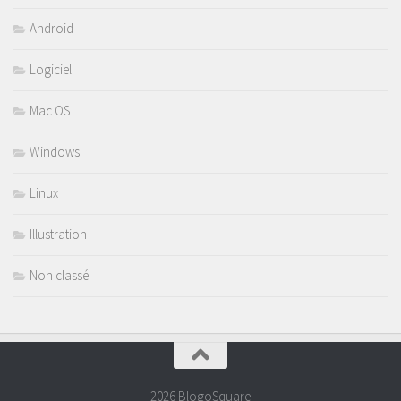
Android
Logiciel
Mac OS
Windows
Linux
Illustration
Non classé
2026 BlogoSquare