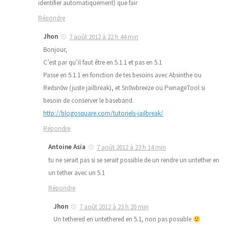
identifier automatiquement) que fair
Répondre
Jhon
7 août 2012 à 22 h 44 min
Bonjour,
C’est par qu’il faut être en 5.1.1 et pas en 5.1
Passe en 5.1.1 en fonction de tes besoins avec Absinthe ou
Redsn0w (juste jailbreak), et Sn0wbreeze ou PwnageTool si
besoin de conserver le baseband.
http://blogosquare.com/tutoriels-jailbreak/
Répondre
Antoine Asia
7 août 2012 à 23 h 14 min
tu ne serait pas si se serait possible de un rendre un untether en
un tether avec un 5.1
Répondre
Jhon
7 août 2012 à 23 h 20 min
Un tethered en untethered en 5.1, non pas possible