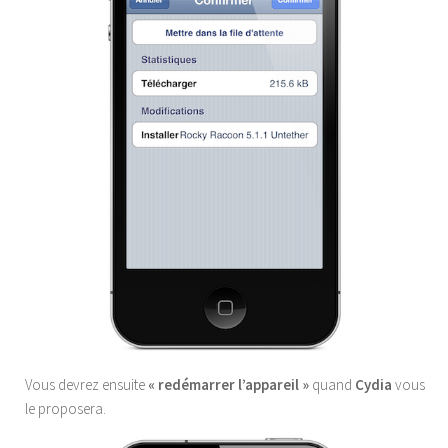
Vous devrez ensuite
« redémarrer l’appareil »
quand
Cydia
vous
le proposera.