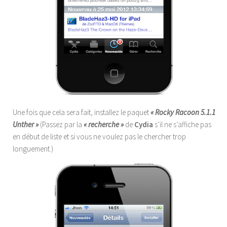
Une fois que cela sera fait, installez le paquet
« Rocky Racoon 5.1.1
Unther »
(Passez par la
« recherche »
de
Cydia
s’il ne s’affiche pas
en début de liste et si vous ne voulez pas le chercher trop
longuement.)