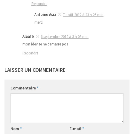
Répondre
Antoine Asia
7 août 2012 à 23 h 25 min
merci
Alaafb
6 septembre 2012 à 3 h 05 min
mon idevise ne demarre pos
Répondre
LAISSER UN COMMENTAIRE
Commentaire
*
Nom
*
E-mail
*