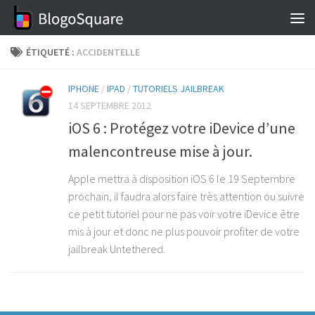
Skip to content
ÉTIQUETÉ :
ACCIDENTELLE
IPHONE
/
IPAD
/
TUTORIELS JAILBREAK
14 SEPTEMBRE 2012
iOS 6 : Protégez votre iDevice d’une
malencontreuse mise à jour.
Apple mettra à disposition iOS 6 le 19 Septembre
prochain, il faudra alors faire très attention ou suivre
ce petit tutoriel pour ne pas voir votre iDevice être
mis à jour et donc ne plus pouvoir profiter de votre
jailbreak Untethered.