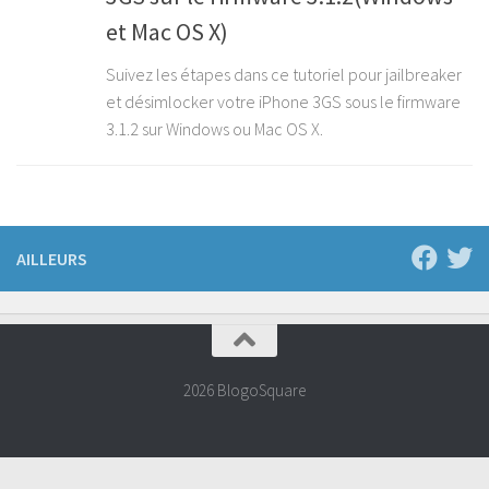
et Mac OS X)
Suivez les étapes dans ce tutoriel pour jailbreaker
et désimlocker votre iPhone 3GS sous le firmware
3.1.2 sur Windows ou Mac OS X.
AILLEURS
2026 BlogoSquare