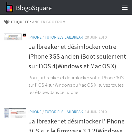
Skip to content
ÉTIQUETÉ :
ANCIEN BOOTROM
IPHONE
/
TUTORIELS JAILBREAK
28 JUIN 2010
Jailbreaker et désimlocker votre
iPhone 3GS ancien iBoot seulement
sur l’iOS 4(Windows et Mac OS X)
Pour jailbreaker et désimlocker votre iPhone 3GS
sur l’iOS 4 sur Windows ou Mac OS X, suivez toutes
les étapes dans ce tutoriel.
IPHONE
/
TUTORIELS JAILBREAK
14 JUIN 2010
Jailbreaker et désimlocker l’iPhone
3GS sur le firmware 3.1.2(Windows