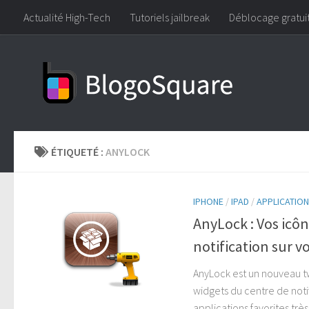
Actualité High-Tech
Tutoriels jailbreak
Déblocage gratui
Skip to content
ÉTIQUETÉ :
ANYLOCK
IPHONE
/
IPAD
/
APPLICATION
AnyLock : Vos icôn
notification sur 
AnyLock est un nouveau tw
widgets du centre de noti
applications favorites trè