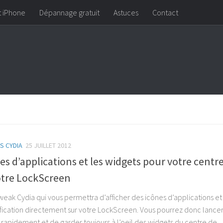
t iPhone
Dépannage gratuit
Astuces
Contact
S CYDIA
25 JUILLET 2012
es d’applications et les widgets pour votre centr
votre LockScreen
eak Cydia qui vous permettra d’afficher des icônes d’applications et
fication directement sur votre LockScreen. Vous pourrez donc lancer
s rapidement et de garder toujours à l’oeil des widgets du centre de