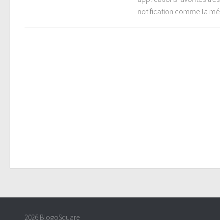
notification comme la m
2026 BlogoSquare