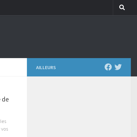
AILLEURS
e de
 les
 vos