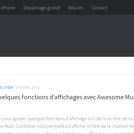
t iPhone
Dépannage gratuit
Astuces
Contact
S CYDIA
20 MARS 2012
uelques fonctions d’affichages avec Awesome Mu
 pour ajouter quelques fonctions d’affichage lors de la lecture de m
 Music Controller vous permettra d’afficher le titre de la chanson da
d’ajouter un bouton sur votre LockScreen pour afficher les commande