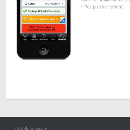
l’iPod plus facilement.
2026 BlogoSquare