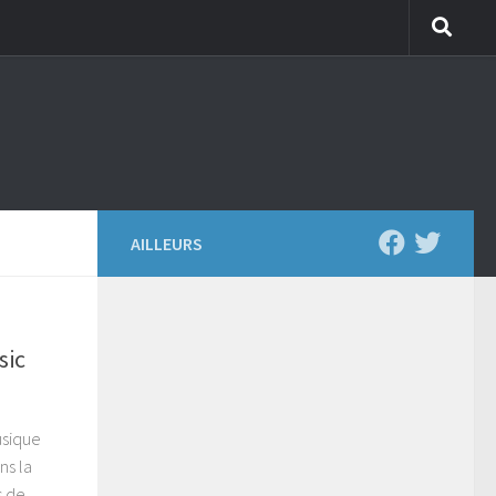
AILLEURS
sic
usique
ns la
s de