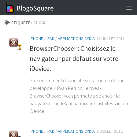
Skip to content
ÉTIQUETÉ :
CHOIX
IPHONE
/
IPAD
/
APPLICATIONS CYDIA
12 JUILLET 2012
BrowserChooser : Choisissez le
navigateur par défaut sur votre
iDevice.
Précédemment disponible sur la source de son
developpeur Ryan Petrich, le tweak
BrowserChooser vous permettra de choisir le
navigateur par défaut parmi ceux installés sur votre
iDevice.
IPHONE
/
IPAD
/
APPLICATIONS CYDIA
3 JUILLET 2012