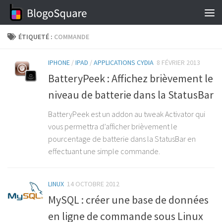
Skip to content
ÉTIQUETÉ :
COMMANDE
IPHONE
/
IPAD
/
APPLICATIONS CYDIA
8 FÉVRIER 2013
BatteryPeek : Affichez brièvement le
niveau de batterie dans la StatusBar
BatteryPeek est un addon au tweak Activator qui
vous permettra d’afficher brièvement le
pourcentage de batterie dans la StatusBar en
effectuant une simple commande.
LINUX
14 OCTOBRE 2012
MySQL : créer une base de données
en ligne de commande sous Linux