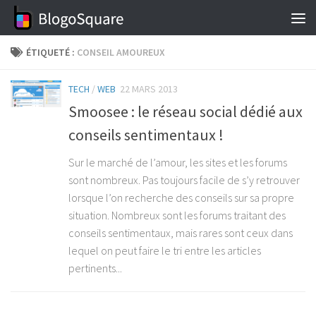
Skip to content
ÉTIQUETÉ :
CONSEIL AMOUREUX
TECH
/
WEB
22 MARS 2013
Smoosee : le réseau social dédié aux
conseils sentimentaux !
Sur le marché de l’amour, les sites et les forums
sont nombreux. Pas toujours facile de s’y retrouver
lorsque l’on recherche des conseils sur sa propre
situation. Nombreux sont les forums traitant des
conseils sentimentaux, mais rares sont ceux dans
lequel on peut faire le tri entre les articles
pertinents...