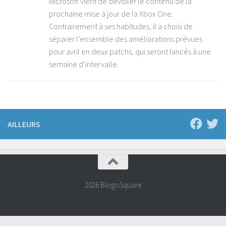
Microsoft vient de dévoiler le contenu de la
prochaine mise à jour de la Xbox One.
Contrairement à ses habitudes, il a choisi de
séparer l’ensemble des améliorations prévues
pour avril en deux patchs, qui seront lancés à une
semaine d’intervalle.
AILLEURS
2026 BlogoSquare