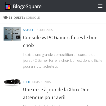
Skip to content
ÉTIQUETÉ :
CONSOLE
ASTUCE
15 JUIN 2015
Console vs PC Gamer: faites le bon
choix
Il existe une grande compétition un console de
jeu et PC Gamer. Faire le choix bon est donc difficile
pour un futur acheteur.
TECH
23 MARS 2015
Une mise à jour de la Xbox One
attendue pour avril