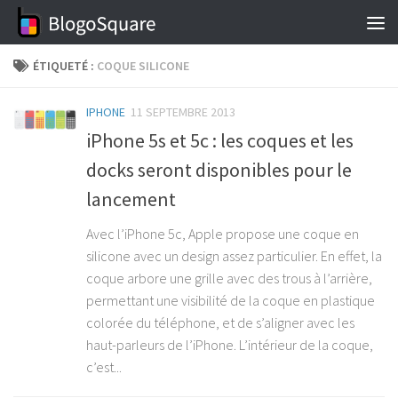
Skip to content
ÉTIQUETÉ :
COQUE SILICONE
IPHONE
11 SEPTEMBRE 2013
iPhone 5s et 5c : les coques et les
docks seront disponibles pour le
lancement
Avec l’iPhone 5c, Apple propose une coque en
silicone avec un design assez particulier. En effet, la
coque arbore une grille avec des trous à l’arrière,
permettant une visibilité de la coque en plastique
colorée du téléphone, et de s’aligner avec les
haut-parleurs de l’iPhone. L’intérieur de la coque,
c’est...