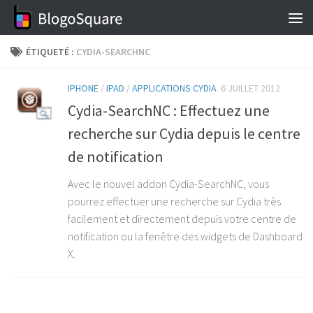
Skip to content
ÉTIQUETÉ :
CYDIA-SEARCHNC
IPHONE
/
IPAD
/
APPLICATIONS CYDIA
6 JUILLET 2012
Cydia-SearchNC : Effectuez une
recherche sur Cydia depuis le centre
de notification
Avec le nouvel addon Cydia-SearchNC, vous
pourrez effectuer une recherche sur Cydia très
facilement et directement depuis votre centre de
notification ou la fenêtre des widgets de Dashboard
X.