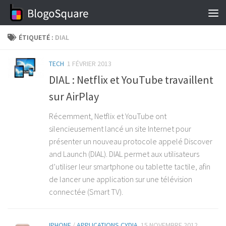
Skip to content
ÉTIQUETÉ :
DIAL
TECH
1 FÉVRIER 2013
DIAL : Netflix et YouTube travaillent
sur AirPlay
Récemment, Netflix et YouTube ont
silencieusement lancé un site Internet pour
présenter un nouveau protocole appelé Discover
and Launch (DIAL). DIAL permet aux utilisateurs
d’utiliser leur smartphone ou tablette tactile, afin
de lancer une application sur une télévision
connectée (Smart TV).
IPHONE
/
APPLICATIONS CYDIA
15 NOVEMBRE 2012