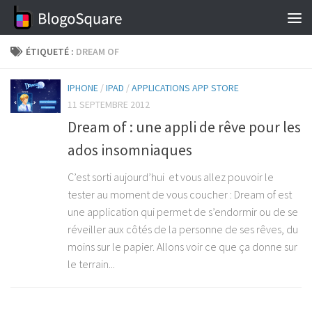
Skip to content
ÉTIQUETÉ :
DREAM OF
IPHONE
/
IPAD
/
APPLICATIONS APP STORE
11 SEPTEMBRE 2012
Dream of : une appli de rêve pour les
ados insomniaques
C’est sorti aujourd’hui et vous allez pouvoir le
tester au moment de vous coucher : Dream of est
une application qui permet de s’endormir ou de se
réveiller aux côtés de la personne de ses rêves, du
moins sur le papier. Allons voir ce que ça donne sur
le terrain...