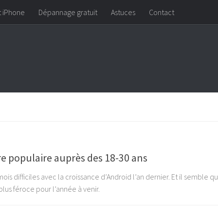
t iPhone
Dépannage gratuit
Astuces
Contact
re populaire auprès des 18-30 ans
s difficiles avec la croissance d’Android l’an dernier. Et il semble qu
lus féroce pour l’année à venir.