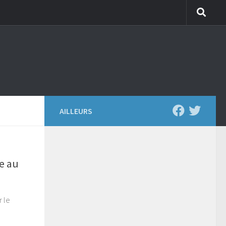
AILLEURS
e au
 le