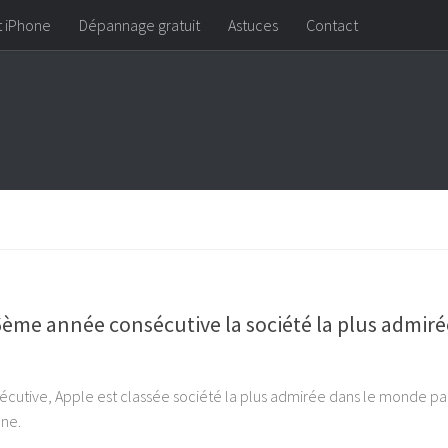
t iPhone
Dépannage gratuit
Astuces
Contact
6ème année consécutive la société la plus admiré
cutive, Apple est classée société la plus admirée dans le monde par
ne.