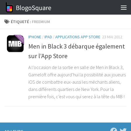
Skip to content
ÉTIQUETÉ :
FREEMIUM
IPHONE
/
IPAD
/
APPLICATIONS APP STORE
23 MAI 2012
Men in Black 3 débarque également
sur l’App Store
A l’occasion de la sortie en salle de Men in Black 3,
Gameloft offre aujourd’hui la possibilité aux joueurs
iOS de combattre eux-aussi les méchants aliens,
dans différents quartiers de New York. Pour la
première fois, c’est vous qui serez à la tête du MIB !