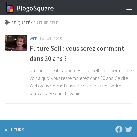
Skip to content
ÉTIQUETÉ :
FUTURE SELF
WEB
16 JUIN 2015
Future Self : vous serez comment
dans 20 ans ?
Un nouveau site appelé Future Self vous permet de
voir à quoi vous ressemblerez dans 20 ans. Ce site
Web vous permet aussi de discuter avec votre
personnage dans l’avenir.
AILLEURS