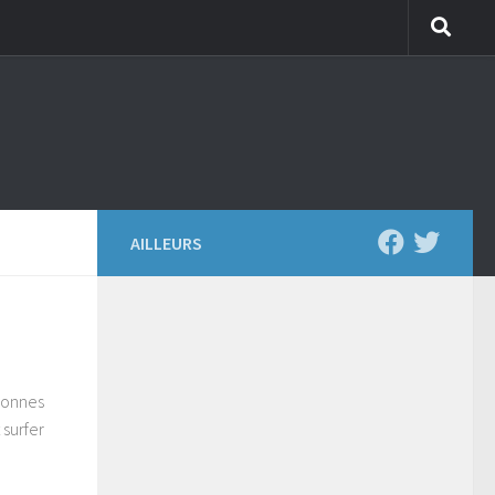
AILLEURS
rsonnes
 surfer