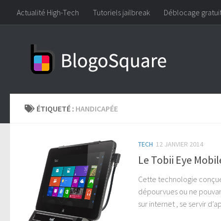
Actualité High-Tech
Tutoriels jailbreak
Déblocage gratui
Skip to content
ÉTIQUETÉ :
HANDICAPÉE
TECH
12 JANVIER 2014
Le Tobii Eye Mobil
Cette technologie conçue 
dépourvues ou ne pouvant 
sur internet , se servir d’