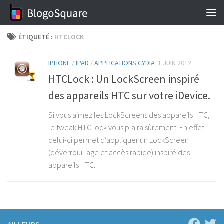
Skip to content
ÉTIQUETÉ :
HTCLOCK
IPHONE
/
IPAD
/
APPLICATIONS CYDIA
1 JUIN 2012
HTCLock : Un LockScreen inspiré
des appareils HTC sur votre iDevice.
Si vous aimez les LockScreens des appareils HTC,
le tweak HTCLock vous plaira sûrement. En effet
celui-ci permet d’appliquer un LockScreen
(déverrouillage et accès rapide) inspiré des
appareils HTC.