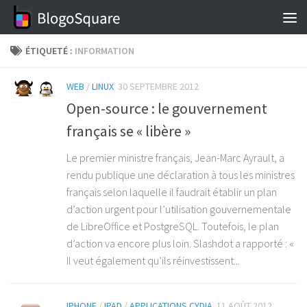
Skip to content
ÉTIQUETÉ :
INFORMATION
WEB
/
LINUX
30 SEPTEMBRE 2012
Open-source : le gouvernement
français se « libère »
Le premier ministre français, Jean-Marc Ayrault, a
rendu publique une déclaration à tous les ministres
français selon laquelle il faudrait établir un plan
d’action urgent pour l’utilisation gouvernementale
de LibreOffice et PostgreSQL. Toutefois, le plan
d’action va encore plus loin. Slashdot a rapporté : «
Il veut également qu’ils réinvestissent...
IPHONE
/
IPAD
/
APPLICATIONS CYDIA
11 AOÛT 2012