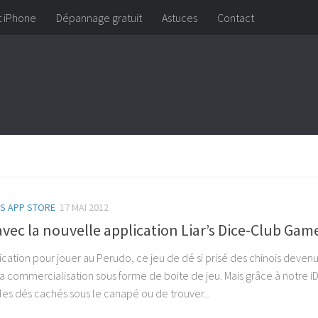
t iPhone
Dépannage gratuit
Astuces
Contact
NS APP STORE
17 MAI 2012
vec la nouvelle application Liar’s Dice-Club Gam
ication pour jouer au Perudo, ce jeu de dé si prisé des chinois devenu
a commercialisation sous forme de boite de jeu. Mais grâce à notre i
 les dés cachés sous le canapé ou de trouver...