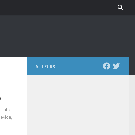
AILLEURS
e
 culte
Device,