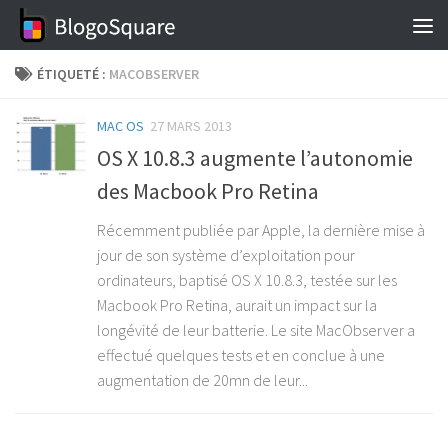
Skip to content
ÉTIQUETÉ :
MACOBSERVER
MAC OS
27 MARS 2013
OS X 10.8.3 augmente l’autonomie
des Macbook Pro Retina
Récemment publiée par Apple, la dernière mise à
jour de son système d’exploitation pour
ordinateurs, baptisé OS X 10.8.3, testée sur les
Macbook Pro Retina, aurait un impact sur la
longévité de leur batterie. Le site MacObserver a
effectué quelques tests et en conclue à une
augmentation de 20mn de leur...