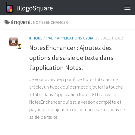
Skip to content
ÉTIQUETÉ :
NOTESENCHANCER
IPHONE
/
IPAD
/
APPLICATIONS CYDIA
13 JUILLET 2012
NotesEnchancer : Ajoutez des
options de saisie de texte dans
l’application Notes.
Je vous avais déjà parlé de NotesTab dans cet
article, un tweak qui permet d’ajouter la touche
« Tab » dans l’application Notes. Et bien voici
NotesEnchancer qui est la version complète et
payante, qui ajoutera de nombreuses options de
saisie de texte.