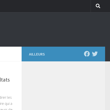
AILLEURS
ltats
irer les
re qui a
teurs de