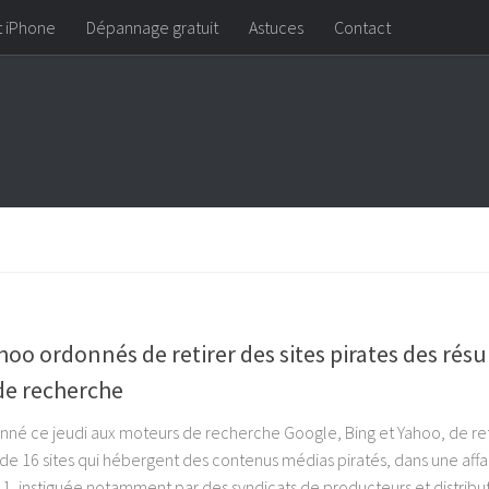
t iPhone
Dépannage gratuit
Astuces
Contact
hoo ordonnés de retirer des sites pirates des résu
de recherche
donné ce jeudi aux moteurs de recherche Google, Bing et Yahoo, de ret
 de 16 sites qui hébergent des contenus médias piratés, dans une affai
 instiguée notamment par des syndicats de producteurs et distribu