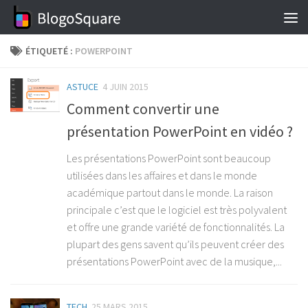
Skip to content
ÉTIQUETÉ :
POWERPOINT
ASTUCE
4 JUIN 2015
Comment convertir une
présentation PowerPoint en vidéo ?
Les présentations PowerPoint sont beaucoup
utilisées dans les affaires et dans le monde
académique partout dans le monde. La raison
principale c’est que le logiciel est très polyvalent
et offre une grande variété de fonctionnalités. La
plupart des gens savent qu’ils peuvent créer des
présentations PowerPoint avec de la musique,...
TECH
25 MARS 2015