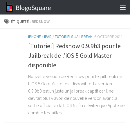
Skip to content
ÉTIQUETÉ :
REDSNOW
IPHONE
/
IPAD
/
TUTORIELS JAILBREAK
6 OCTOBRE 2011
[Tutoriel] Redsnow 0.9.9b3 pour le
Jailbreak de l’iOS 5 Gold Master
disponible
Nouvelle version de Redsnow pour le jailbreak de
l’iOS 5 Gold Master est disponible. La version
0.9.9b3 est un juste un jailbreak captif car il ne
devrait plus y avoir de nouvelle version avant la
sortie officielle de l’iOS 5 afin d’éviter que Apple ne
comble les failles.