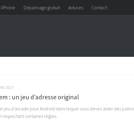
t iPhone
Dépannage gratuit
Astuces
Contact
UIN 2013
 : un jeu d’adresse original
 jeu d’arcade pour Android dans lequel vous devez aider des patro
en respectant certaines règles.