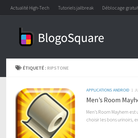
Actualité High-Tech
Tutoriels jailbreak
Déblocage gratui
Skip to content
ÉTIQUETÉ :
RIPSTONE
APPLICATIONS ANDROID
1 J
Men’s Room Mayhem
Men’s Room Mayhem est un
choisir les bons urinoirs, 