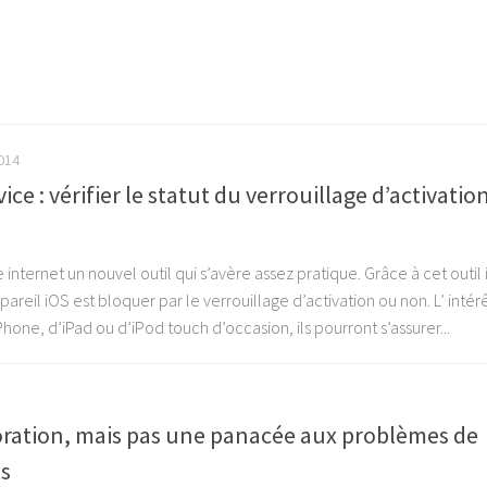
014
ice : vérifier le statut du verrouillage d’activatio
internet un nouvel outil qui s’avère assez pratique. Grâce à cet outil i
pareil iOS est bloquer par le verrouillage d’activation ou non. L’ intér
hone, d’iPad ou d’iPod touch d’occasion, ils pourront s’assurer...
oration, mais pas une panacée aux problèmes de
ts