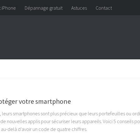
t iPhone
Dépannage gratuit
Astuces
Contact
rotéger votre smartphone
 leurs smartphones sont plus précieux que leurs portefeuilles ou ord
 de nouvelles applis pour sécuriser leurs appareils. Voici 5 conseils p
u-delà d’avoir un code de quatre chiffres.