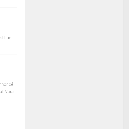
st l’un
annoncé
ut. Vous