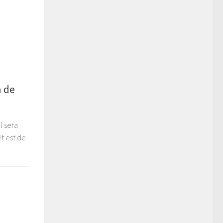
n de
l sera
êt est de