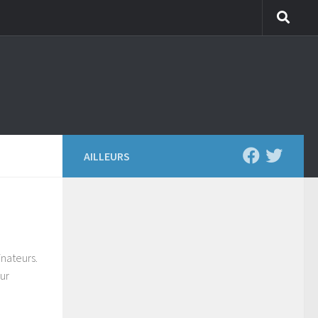
AILLEURS
inateurs.
our