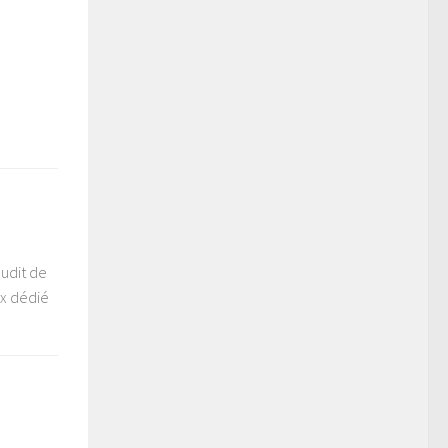
audit de
ux dédié