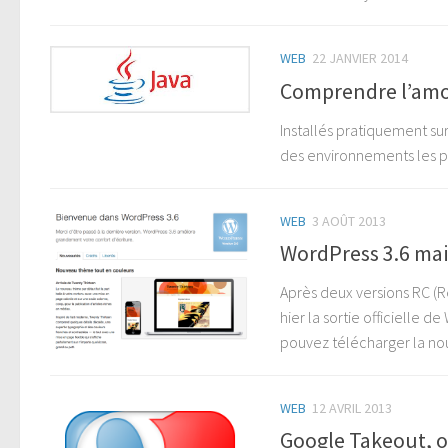
WEB
22 JANVIER 2014
Comprendre l’amo
Installés pratiquement sur
des environnements les pl
WEB
3 AOÛT 2013
WordPress 3.6 mai
Après deux versions RC (
hier la sortie officielle
pouvez télécharger la nou
WEB
12 AVRIL 2013
Google Takeout, ou