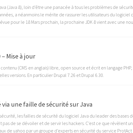
ava (Java 8), loin d’être une panacée à tous les problèmes de sécurit
nnées, a néanmoins le mérite de rassurer les utilisateurs du logiciel 
prévue pour le 18 Mars prochain, la prochaine JDK 8 vient avec une nouv
 – Mise à jour
contenu (CMS en anglais) libre, open source et écrit en langage PHP,
lles versions. En particulier Drupal 7.26 et Drupal 6.30.
via une faille de sécurité sur Java
sécurité, les failles de sécurité du logiciel Java du leader des bases 
 pas de se dévoiler et de servir les hackers. C’est ce que révèlent u
ux de yahoo par un groupe d’experts en sécurité du service ProtAct d