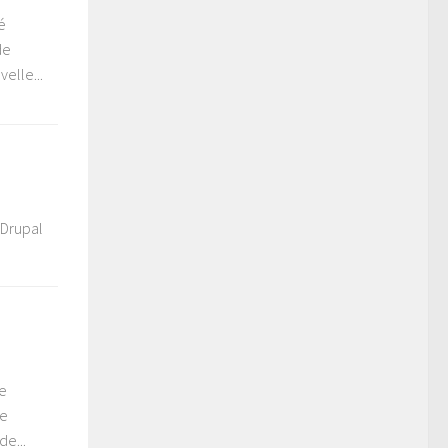
é
de
elle...
 Drupal
de
ne
e...