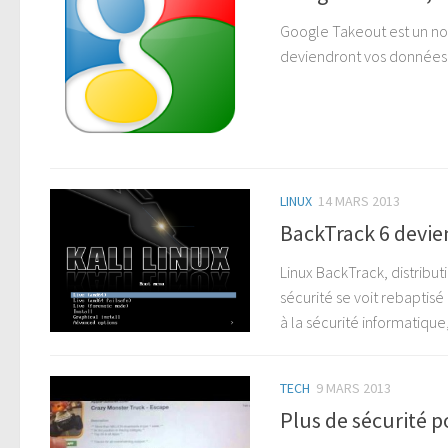
Google Takeout est un no
deviendront vos données 
LINUX
14 MARS 2013
BackTrack 6 devien
Linux BackTrack, distribu
sécurité se voit rebaptisé
à la sécurité informatiqu
TECH
9 MARS 2013
Plus de sécurité p