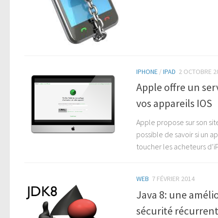
IPHONE
/
IPAD
2 OCTOBRE 2
Apple offre un serv
vos appareils IOS
Apple propose sur son site 
possible de savoir si un ap
toucher les acheteurs d’iP
WEB
7 FÉVRIER 2014
Java 8: une améli
sécurité récurren