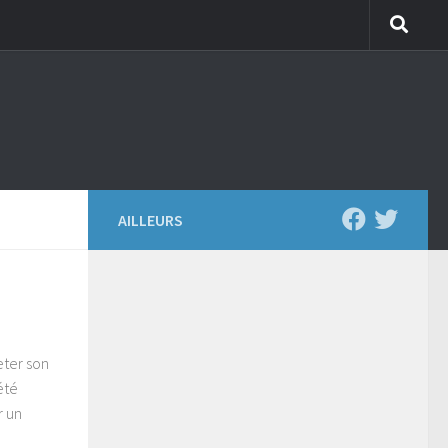
AILLEURS
eter son
été
r un