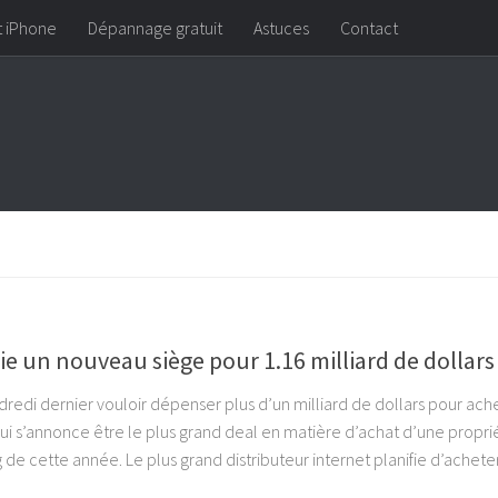
t iPhone
Dépannage gratuit
Astuces
Contact
e un nouveau siège pour 1.16 milliard de dollars
redi dernier vouloir dépenser plus d’un milliard de dollars pour ach
qui s’annonce être le plus grand deal en matière d’achat d’une propri
de cette année. Le plus grand distributeur internet planifie d’achete