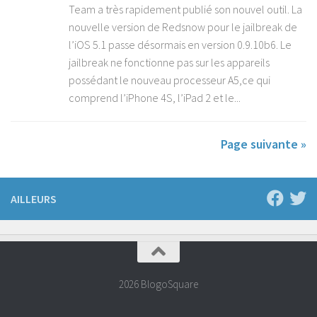
Team a très rapidement publié son nouvel outil. La
nouvelle version de Redsnow pour le jailbreak de
l’iOS 5.1 passe désormais en version 0.9.10b6. Le
jailbreak ne fonctionne pas sur les appareils
possédant le nouveau processeur A5,ce qui
comprend l’iPhone 4S, l’iPad 2 et le...
Page suivante »
AILLEURS
2026 BlogoSquare