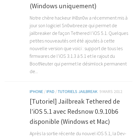
(Windows uniquement)
Notre chère hackeur iH8sn0w a récemment mis à
jour son logiciel Sn0wbreeze qui permet de
jailbreaker de façon Tethered l’iOS 5.1. Quelques
petites nouveautés ont été ajoutés à cette
nouvelle version que voici : support de tous les
firmwares de l’iOS 3.1.3 à 5.1 et le rajout du
BootNeuter qui permet le désimlock permanent
de...
IPHONE
/
IPAD
/
TUTORIELS JAILBREAK
9 MARS 2012
[Tutoriel] Jailbreak Tethered de
l’iOS 5.1 avec Redsnow 0.9.10b6
disponible (Windows et Mac)
Après la sortie récente du nouvel iOS 5.1, la Dev-