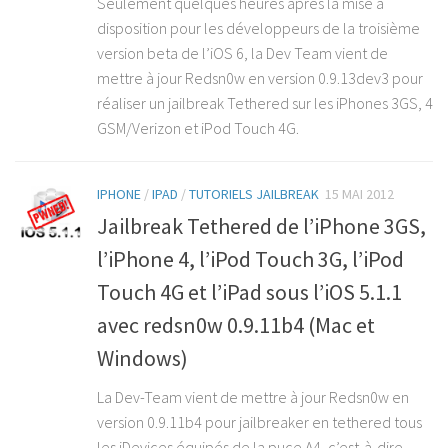
Seulement quelques heures après la mise à
disposition pour les développeurs de la troisième
version beta de l’iOS 6, la Dev Team vient de
mettre à jour Redsn0w en version 0.9.13dev3 pour
réaliser un jailbreak Tethered sur les iPhones 3GS, 4
GSM/Verizon et iPod Touch 4G.
IPHONE
/
IPAD
/
TUTORIELS JAILBREAK
15 MAI 2012
Jailbreak Tethered de l’iPhone 3GS,
l’iPhone 4, l’iPod Touch 3G, l’iPod
Touch 4G et l’iPad sous l’iOS 5.1.1
avec redsn0w 0.9.11b4 (Mac et
Windows)
La Dev-Team vient de mettre à jour Redsn0w en
version 0.9.11b4 pour jailbreaker en tethered tous
les iDevices équipés de la puce A4, c’est-à-dire