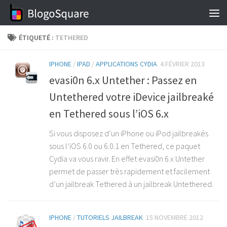
Skip to content
ÉTIQUETÉ :
TETHERED
IPHONE
/
IPAD
/
APPLICATIONS CYDIA
4 FÉVRIER 2013
evasi0n 6.x Untether : Passez en
Untethered votre iDevice jailbreaké
en Tethered sous l’iOS 6.x
Si vous disposez d’un iPhone ou iPod jailbreakés
sous l’iOS 6.0 ou 6.0.1 en Tethered, ce paquet
Cydia va vous ravir. En effet evasi0n 6.x Untether
permet de passer très rapidement et facilement
d’un jailbreak Tethered à un jailbreak Untethered.
IPHONE
/
TUTORIELS JAILBREAK
15 NOVEMBRE 2012