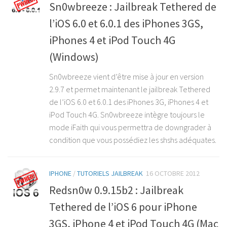
Sn0wbreeze : Jailbreak Tethered de
l’iOS 6.0 et 6.0.1 des iPhones 3GS,
iPhones 4 et iPod Touch 4G
(Windows)
Sn0wbreeze vient d’être mise à jour en version
2.9.7 et permet maintenant le jailbreak Tethered
de l’iOS 6.0 et 6.0.1 des iPhones 3G, iPhones 4 et
iPod Touch 4G. Sn0wbreeze intègre toujours le
mode iFaith qui vous permettra de downgrader à
condition que vous possédiez les shshs adéquates.
IPHONE
/
TUTORIELS JAILBREAK
16 OCTOBRE 2012
Redsn0w 0.9.15b2 : Jailbreak
Tethered de l’iOS 6 pour iPhone
3GS, iPhone 4 et iPod Touch 4G (Mac