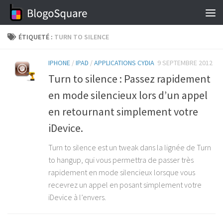
Skip to content
ÉTIQUETÉ :
TURN TO SILENCE
IPHONE
/
IPAD
/
APPLICATIONS CYDIA
9 SEPTEMBRE 2012
Turn to silence : Passez rapidement
en mode silencieux lors d’un appel
en retournant simplement votre
iDevice.
Turn to silence est un tweak dans la lignée de Turn
to hangup, qui vous permettra de passer très
rapidement en mode silencieux lorsque vous
recevrez un appel en posant simplement votre
iDevice à l’envers.