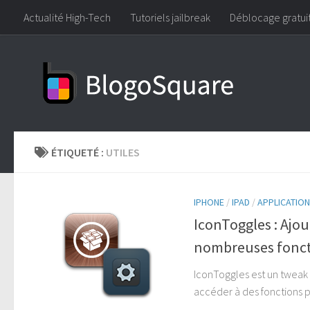
Actualité High-Tech
Tutoriels jailbreak
Déblocage gratui
Skip to content
ÉTIQUETÉ :
UTILES
IPHONE
/
IPAD
/
APPLICATION
IconToggles : Ajou
nombreuses fonct
IconToggles est un tweak 
accéder à des fonctions pl