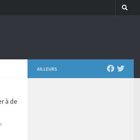
AILLEURS
r à de
ur