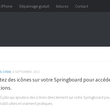
t iPhone
Dépannage gratuit
Astuces
Contact
S CYDIA
6 SEPTEMBRE 2012
tez des icônes sur votre Springboard pour accéde
ions.
Cydia qui ajoutera des icônes directement sur votre Springboard po
utôt utiles et vraiment pratiques.