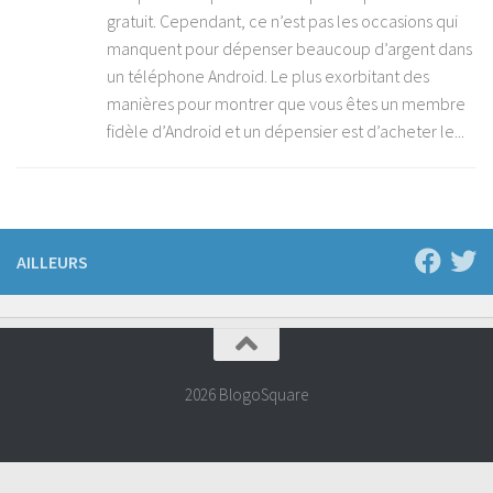
gratuit. Cependant, ce n’est pas les occasions qui
manquent pour dépenser beaucoup d’argent dans
un téléphone Android. Le plus exorbitant des
manières pour montrer que vous êtes un membre
fidèle d’Android et un dépensier est d’acheter le...
AILLEURS
2026 BlogoSquare