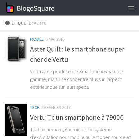
Skip to content
ÉTIQUETÉ :
VERTU
MOBILE
6 MAI 2015
Aster Quilt : le smartphone super
cher de Vertu
Vertu aime produire des smartphones haut de
gamme, mais il se concentre plus sur l’aspect
extérieur que sur leurs specs.
TECH
20 FÉVRIER 2013
Vertu Ti: un smartphone à 7900€
Techniquement, Android est un système
d’exploitation pour mobile qui est open source et