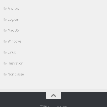
Android
Logiciel
Mac OS
Windows
Linux
Illustration
Non classé
2026 BlogoSquare