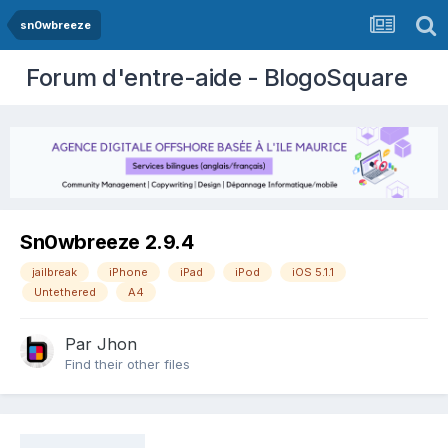
sn0wbreeze
Forum d'entre-aide - BlogoSquare
Sn0wbreeze 2.9.4
jailbreak
iPhone
iPad
iPod
iOS 5.1.1
Untethered
A4
Par
Jhon
Find their other files