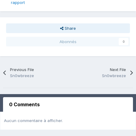
rapport
Share
Abonnés
0
Previous File
Next File
Sn0wbreeze
Sn0wbreeze
0 Comments
Aucun commentaire à afficher.